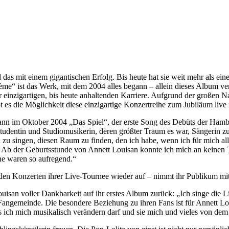
as mit einem gigantischen Erfolg. Bis heute hat sie weit mehr als ein
ème“ ist das Werk, mit dem 2004 alles begann – allein dieses Album ver
einzigartigen, bis heute anhaltenden Karriere. Aufgrund der großen 
ibt es die Möglichkeit diese einzigartige Konzertreihe zum Jubiläum live 
begann im Oktober 2004 „Das Spiel“, der erste Song des Debüts der H
tudentin und Studiomusikerin, deren größter Traum es war, Sängerin z
 zu singen, diesen Raum zu finden, den ich habe, wenn ich für mich all
l. Ab der Geburtsstunde von Annett Louisan konnte ich mich an keinen 
hne waren so aufregend.“
den Konzerten ihrer Live-Tournee wieder auf – nimmt ihr Publikum mit 
Louisan voller Dankbarkeit auf ihr erstes Album zurück: „Ich singe die
gen Fangemeinde. Die besondere Beziehung zu ihren Fans ist für Annett
ss ich mich musikalisch verändern darf und sie mich und vieles von de