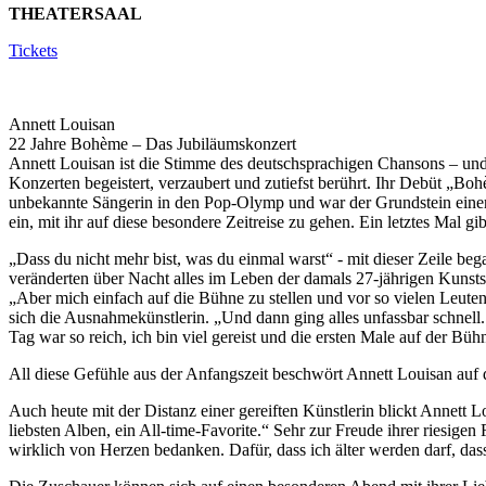
THEATERSAAL
Tickets
Annett Louisan
22 Jahre Bohème – Das Jubiläumskonzert
Annett Louisan ist die Stimme des deutschsprachigen Chansons – und d
Konzerten begeistert, verzaubert und zutiefst berührt. Ihr Debüt „Boh
unbekannte Sängerin in den Pop-Olymp und war der Grundstein einer 
ein, mit ihr auf diese besondere Zeitreise zu gehen. Ein letztes Mal g
„Dass du nicht mehr bist, was du einmal warst“ - mit dieser Zeile 
veränderten über Nacht alles im Leben der damals 27-jährigen Kunsts
„Aber mich einfach auf die Bühne zu stellen und vor so vielen Leuten
sich die Ausnahmekünstlerin. „Und dann ging alles unfassbar schnel
Tag war so reich, ich bin viel gereist und die ersten Male auf der Bü
All diese Gefühle aus der Anfangszeit beschwört Annett Louisan auf 
Auch heute mit der Distanz einer gereiften Künstlerin blickt Annett 
liebsten Alben, ein All-time-Favorite.“ Sehr zur Freude ihrer riesi
wirklich von Herzen bedanken. Dafür, dass ich älter werden darf, da