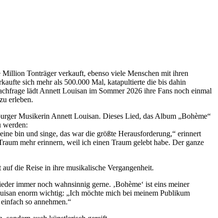
e Million Tonträger verkauft, ebenso viele Menschen mit ihren
kaufte sich mehr als 500.000 Mal, katapultierte die bis dahin
Nachfrage lädt Annett Louisan im Sommer 2026 ihre Fans noch einmal
zu erleben.
amburger Musikerin Annett Louisan. Dieses Lied, das Album „Bohème“
u werden:
eine bin und singe, das war die größte Herausforderung,“ erinnert
Traum mehr erinnern, weil ich einen Traum gelebt habe. Der ganze
auf die Reise in ihre musikalische Vergangenheit.
 Lieder immer noch wahnsinnig gerne. ‚Bohème‘ ist eins meiner
 Louisan enorm wichtig: „Ich möchte mich bei meinem Publikum
m einfach so annehmen.“