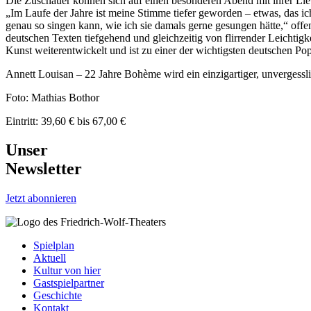
Die Zuschauer können sich auf einen besonderen Abend mit ihrer Liebli
„Im Laufe der Jahre ist meine Stimme tiefer geworden – etwas, das i
genau so singen kann, wie ich sie damals gerne gesungen hätte,“ off
deutschen Texten tiefgehend und gleichzeitig von flirrender Leichtig
Kunst weiterentwickelt und ist zu einer der wichtigsten deutschen Pop
Annett Louisan – 22 Jahre Bohème wird ein einzigartiger, unvergessl
Foto: Mathias Bothor
Eintritt: 39,60 € bis 67,00 €
Unser
Newsletter
Jetzt abonnieren
Spielplan
Aktuell
Kultur von hier
Gastspielpartner
Geschichte
Kontakt