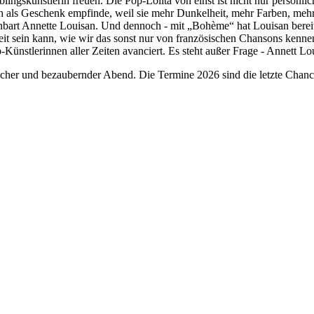
ngskünstlerin freuen. Die Pop-Lolita von einst ist nicht nur persönlich
ch als Geschenk empfinde, weil sie mehr Dunkelheit, mehr Farben, meh
enbart Annette Louisan. Und dennoch - mit „Bohème“ hat Louisan berei
keit sein kann, wie wir das sonst nur von französischen Chansons kenne
-Künstlerinnen aller Zeiten avanciert. Es steht außer Frage - Annett L
icher und bezaubernder Abend. Die Termine 2026 sind die letzte Chance