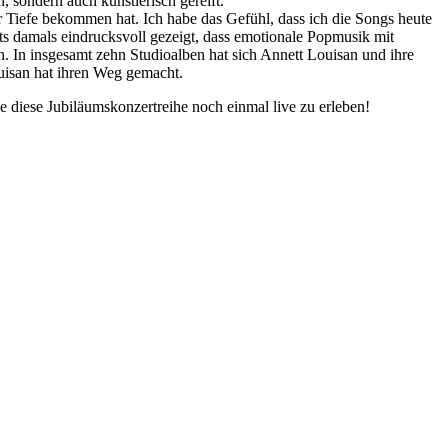
, sondern auch künstlerisch gereift.
r Tiefe bekommen hat. Ich habe das Gefühl, dass ich die Songs heute
ts damals eindrucksvoll gezeigt, dass emotionale Popmusik mit
n. In insgesamt zehn Studioalben hat sich Annett Louisan und ihre
ouisan hat ihren Weg gemacht.
 diese Jubiläumskonzertreihe noch einmal live zu erleben!