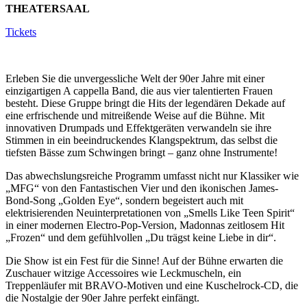
THEATERSAAL
Tickets
Erleben Sie die unvergessliche Welt der 90er Jahre mit einer
einzigartigen A cappella Band, die aus vier talentierten Frauen
besteht. Diese Gruppe bringt die Hits der legendären Dekade auf
eine erfrischende und mitreißende Weise auf die Bühne. Mit
innovativen Drumpads und Effektgeräten verwandeln sie ihre
Stimmen in ein beeindruckendes Klangspektrum, das selbst die
tiefsten Bässe zum Schwingen bringt – ganz ohne Instrumente!
Das abwechslungsreiche Programm umfasst nicht nur Klassiker wie
„MFG“ von den Fantastischen Vier und den ikonischen James-
Bond-Song „Golden Eye“, sondern begeistert auch mit
elektrisierenden Neuinterpretationen von „Smells Like Teen Spirit“
in einer modernen Electro-Pop-Version, Madonnas zeitlosem Hit
„Frozen“ und dem gefühlvollen „Du trägst keine Liebe in dir“.
Die Show ist ein Fest für die Sinne! Auf der Bühne erwarten die
Zuschauer witzige Accessoires wie Leckmuscheln, ein
Treppenläufer mit BRAVO-Motiven und eine Kuschelrock-CD, die
die Nostalgie der 90er Jahre perfekt einfängt.